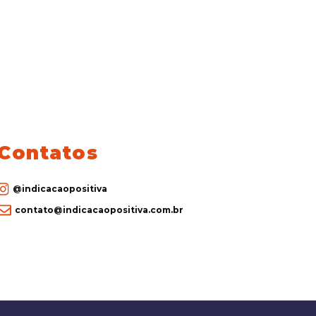
Contatos
@indicacaopositiva
contato@indicacaopositiva.com.br