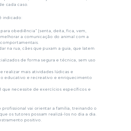
 de cada caso.
é indicado:
ara obediência” (senta, deita, fica, vem,
ara melhorar a comunicação do animal com a
s comportamentais.
r na rua, cães que puxam a guia, que latem
cializados de forma segura e técnica, sem uso
realizar mais atividades lúdicas e
eio educativo e recreativo e enriquecimento
que necessite de exercícios específicos e
rofissional vai orientar a família, treinando o
ue os tutores possam realizá-los no dia a dia.
estramento positivo.