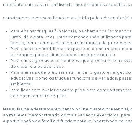
mediante entrevista e análise das necessidades específicas
O treinamento personalizado e assistido pelo adestrador(a) 
Para ensinar truques funcionais, os chamados “comandos p
junto, dá a pata, etc). Estes comandos são utilizados p
família, bem como auxiliar no treinamento de problema
Para cães com problemas no passeio: como medo de anda
ou reagem para estímulos externos, por exemplo.
Para cães agressivos ou reativos, que precisam ser resso
de violência ou aversivos.
Para animais que precisam aumentar o gasto energético e 
educativas, como os truques funcionais e variados, pass
ambiental.
Para lidar com qualquer outro problema comportamental 
acompanhamento regular.
Nas aulas de adestramento, tanto online quanto presencial, o p
animal e/ou demonstrando os mais variados exercícios, para q
A participação da família é fundamental e incentivada no ad