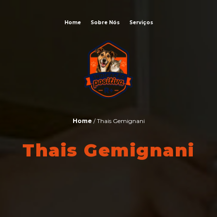
Home
Sobre Nós
Serviços
Home
/ Thais Gemignani
Thais Gemignani