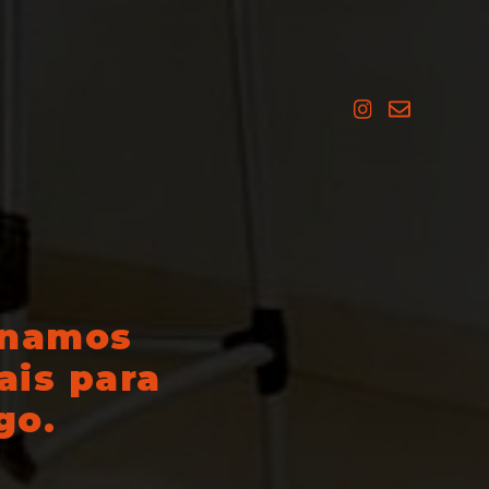
onamos
ais para
go.