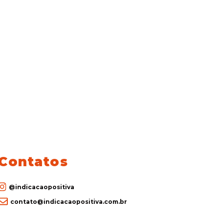
Contatos
@indicacaopositiva
contato@indicacaopositiva.com.br